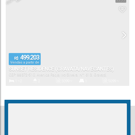
1155
1
56
.00
~
58
.00
m²
Vaga(s)
Útil:
499.203
R$
Vendas a partir de
SUNSET RESIDENCE (GRAVATÁ/NAVEGANTES)
CEP: 88372-510
,
Avenida Radial Ivo Silveira
,
N°:
613
,
Gravatá
,
Navegantes
,
Santa Catarina
,
Brasil
1 ~ 2
2
50
.99
~
1
50
.99
~
77
.32
m²
77
.32
m²
Dormitório(s)
Banheiro(s)
Privativo:
Suíte(s)
Total:
50
.99
~
77
.32
m²
Útil: