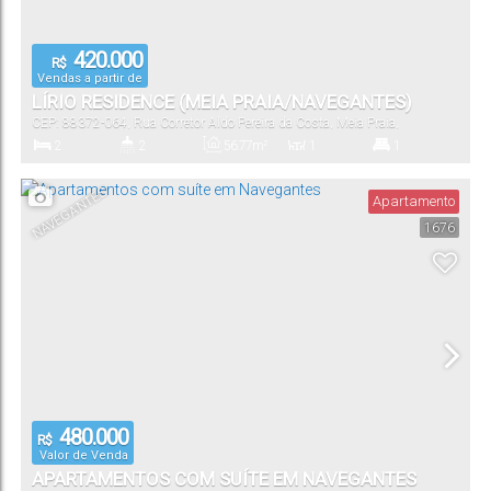
420.000
R$
Vendas a partir de
LÍRIO RESIDENCE (MEIA PRAIA/NAVEGANTES)
CEP: 88372-064
,
Rua Corretor Aldo Pereira da Costa
,
Meia Praia
,
Navegantes
,
Santa Catarina
,
Brasil
2
2
56
.77
m²
1
1
Dormitório(s)
Banheiro(s)
Privativo:
Sala(s)
Suíte(s)
NAVEGANTES
Apartamento
1676
56
.77
m²
1
56
.77
m²
Total:
Vaga(s)
Útil:
480.000
R$
Valor de Venda
APARTAMENTOS COM SUÍTE EM NAVEGANTES