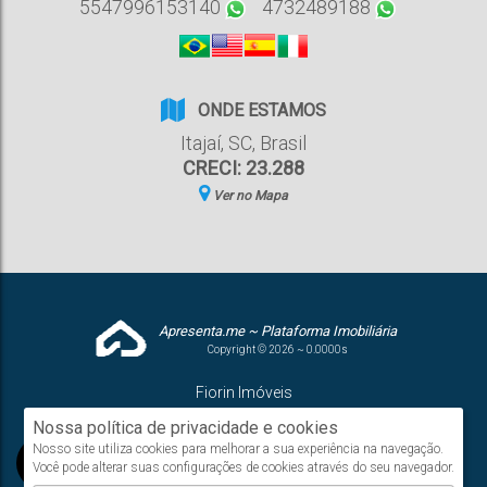
5547996153140
4732489188
ONDE ESTAMOS
Itajaí
,
SC
,
Brasil
CRECI: 23.288
Ver no Mapa
Apresenta.me ~ Plataforma Imobiliária
Copyright © 2026 ~ 0.0000s
Fiorin Imóveis
www.fiorinimoveis.com.br
Nossa política de privacidade e cookies
Nosso site utiliza cookies para melhorar a sua experiência na navegação.
Você pode alterar suas configurações de cookies através do seu navegador.