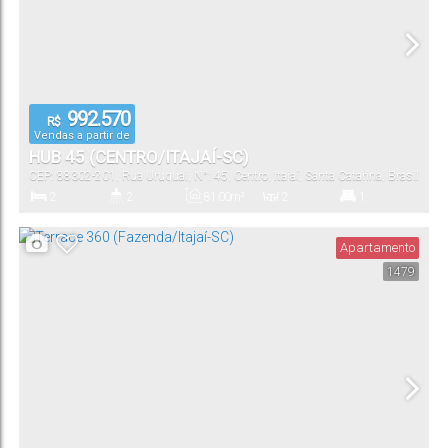
992.570
R$
Vendas a partir de
HUB 45 (CENTRO/ITAJAÍ-SC)
CEP: 88302-201
,
Rua Uruguai
,
N°:
45
,
Centro
,
Itajaí
,
Santa Catarina
,
Brasil
2
2
81
.00
m²
2
1
Dormitório(s)
Banheiro(s)
Privativo:
Sala(s)
Suíte(s)
Apartamento
1479
130
.00
m²
1
81
.00
m²
Total:
Vaga(s)
Útil: