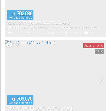
702.036
R$
Vendas a partir de
SOUL CITY (FAZENDA/ITAJAÍ-SC)
CEP: 88301-451
,
Rua Camboriú
,
N°:
715
,
Fazenda
,
Itajaí
,
Santa Catarina
,
Brasil
1
1 ~ 2
40
.76
~
40
.76
~
1 ~ 2
77
.14
m²
77
.14
m²
Dormitório(s)
Banheiro(s)
Privativo:
Total:
Vaga(s)
Apartamento
1710
40
.76
~
77
.14
m²
Útil:
703.070
R$
Vendas a partir de
VISTA SUNSET (SÃO JOÃO/ITAJAÍ)