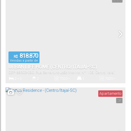
1726
1 ~ 2
62
.31
~
75
.94
m²
Vaga(s)
Útil:
818.870
R$
Vendas a partir de
URBAN LIFE HOME (CENTRO/ITAJAÍ-SC)
CEP: 88303-090
,
Rua Bernardino João Vitorino
,
N°:
105
,
Centro
,
Itajaí
,
Santa Catarina
,
Brasil
2 ~ 3
2
70
.20
~
1
70
.20
~
89
.50
m²
202
.00
m²
Dormitório(s)
Banheiro(s)
Privativo:
Suíte(s)
Total:
Apartamento
38
1 ~ 2
70
.20
~
89
.50
m²
Vaga(s)
Útil: