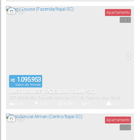
85
.03
m²
85
.03
m²
Dormitório(s)
Banheiro(s)
Privativo:
Suíte(s)
Total:
Apartamento
1381
1
69
.62
~
85
.03
m²
Vaga(s)
Útil:
1.095.953
R$
Valor de Venda
LAGO LOUISE (FAZENDA/ITAJAÍ-SC)
CEP: 88302-582
,
Rua João Wollinger
,
N°:
118
,
Fazenda
,
Itajaí
,
Santa
Catarina
,
Brasil
2 ~ 3
2 ~ 3
89
.09
~
2
1 ~ 2
102
.00
m²
Dormitório(s)
Banheiro(s)
Privativo:
Sala(s)
Suíte(s)
Apartamento
1734
146
.95
~
1 ~ 2
89
.09
~
181
.00
m²
102
.00
m²
Total:
Vaga(s)
Útil: