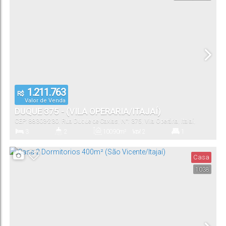
121
.00
m²
1
97
.00
m²
Total:
Vaga(s)
Útil:
1.211.763
R$
Valor de Venda
DUQUE 375 - (VILA OPERARIA/ITAJAÍ)
CEP: 88303-230
,
Rua Duque de Caxias
,
N°:
375
,
Vila Operária
,
Itajaí
,
Santa Catarina
,
Brasil
3
2
100
.90
m²
2
1
Dormitório(s)
Banheiro(s)
Privativo:
Sala(s)
Suíte(s)
Casa
1038
162
.00
m²
2
100
.90
m²
Total:
Vaga(s)
Útil: