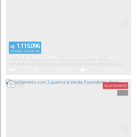
1.115.096
R$
Vendas a partir de
RESIDENCIAL ATMAN (CENTRO/ITAJAÍ-SC)
CEP: 88301-450
,
Rua Camboriú
,
N°:
245
,
Centro
,
Itajaí
,
Santa Catarina
,
Brasil
2
3
70
.60
~
2
128
.08
~
82
.61
m²
143
.10
m²
Dormitório(s)
Banheiro(s)
Privativo:
Suíte(s)
Total:
Apartamento
1733
1
70
.60
~
82
.61
m²
Vaga(s)
Útil: