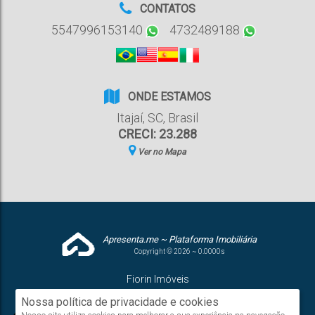
CONTATOS
5547996153140
4732489188
ONDE ESTAMOS
Itajaí
,
SC
,
Brasil
CRECI: 23.288
Ver no Mapa
Apresenta.me ~ Plataforma Imobiliária
Copyright © 2026 ~ 0.0000s
Fiorin Imóveis
www.fiorinimoveis.com.br
Nossa política de privacidade e cookies