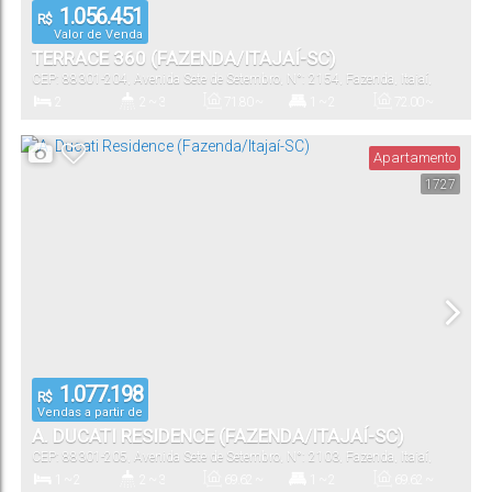
1.056.451
R$
Valor de Venda
TERRACE 360 (FAZENDA/ITAJAÍ-SC)
CEP: 88301-204
,
Avenida Sete de Setembro
,
N°:
2154
,
Fazenda
,
Itajaí
,
Santa Catarina
,
Brasil
2
2 ~ 3
71
.80
~
1 ~ 2
72
.00
~
80
.00
m²
80
.00
m²
Dormitório(s)
Banheiro(s)
Privativo:
Suíte(s)
Total:
Apartamento
1727
1
72
.00
~
80
.00
m²
Vaga(s)
Útil:
1.077.198
R$
Vendas a partir de
A. DUCATI RESIDENCE (FAZENDA/ITAJAÍ-SC)
CEP: 88301-205
,
Avenida Sete de Setembro
,
N°:
2103
,
Fazenda
,
Itajaí
,
Santa Catarina
,
Brasil
1 ~ 2
2 ~ 3
69
.62
~
1 ~ 2
69
.62
~