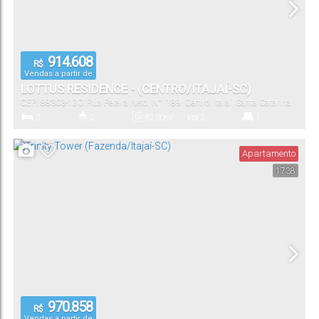
914.608
R$
Vendas a partir de
LOTTUS RESIDENCE - (CENTRO/ITAJAÍ-SC)
CEP: 88303-120
,
Rua Pereira Neto
,
N°:
189
,
Centro
,
Itajaí
,
Santa Catarina
,
Brasil
3
2
82
.00
m²
2
1
Dormitório(s)
Banheiro(s)
Privativo:
Sala(s)
Suíte(s)
Apartamento
1738
82
.00
m²
2
82
.00
m²
Total:
Vaga(s)
Útil:
970.858
R$
Vendas a partir de