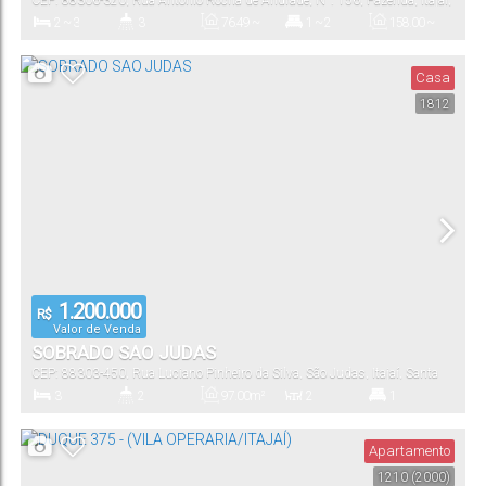
CEP: 88306-320
,
Rua Antônio Rocha de Andrade
,
N°:
156
,
Fazenda
,
Itajaí
,
Santa Catarina
,
Brasil
2 ~ 3
3
76
.49
~
1 ~ 2
158
.00
~
114
.76
m²
213
.55
m²
Dormitório(s)
Banheiro(s)
Privativo:
Suíte(s)
Total:
Casa
1812
2
76
.49
~
114
.76
m²
Vaga(s)
Útil:
1.200.000
R$
Valor de Venda
SOBRADO SAO JUDAS
CEP: 88303-450
,
Rua Luciano Pinheiro da Silva
,
São Judas
,
Itajaí
,
Santa
Catarina
,
Brasil
3
2
97
.00
m²
2
1
Dormitório(s)
Banheiro(s)
Privativo:
Sala(s)
Suíte(s)
Apartamento
1210
(2000)