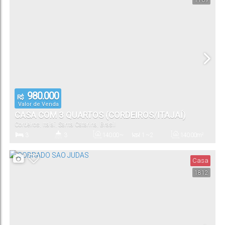
1109
80
.00
m²
4
80
.00
m²
412
.00
m²
12
.00
m
Total:
Vaga(s)
Útil:
Terreno:
Fundos:
12
.00
m
34
.00
m
34
.00
m
Frente:
Lado Direito:
Lado Esquerdo:
980.000
R$
Valor de Venda
CASA COM 3 QUARTOS (CORDEIROS/ITAJAÍ)
Cordeiros
,
Itajaí
,
Santa Catarina
,
Brasil
3
3
140
.00
~
1 ~ 2
140
.00
m²
1400
.00
m²
Dormitório(s)
Banheiro(s)
Privativo:
Sala(s)
Total:
Casa
1812
2
140
.00
m²
Vaga(s)
Útil: