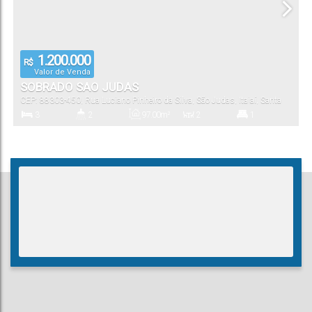
1.200.000
R$
Valor de Venda
SOBRADO SAO JUDAS
CEP: 88303-450
,
Rua Luciano Pinheiro da Silva
,
São Judas
,
Itajaí
,
Santa
Catarina
,
Brasil
3
2
97
.00
m²
2
1
Dormitório(s)
Banheiro(s)
Privativo:
Sala(s)
Suíte(s)
121
.00
m²
1
97
.00
m²
Total:
Vaga(s)
Útil: