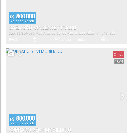
800.000
R$
Valor de Venda
CASA SÃO VINCENTE / ITAJAI
CEP: 88309-450
,
Rua Antônio Carlos Pereira Leão Filho
,
N°:
116
,
São
Vicente
,
Itajaí
,
Santa Catarina
,
Brasil
3
1
331
.00
m²
2
2
Dormitório(s)
Banheiro(s)
Privativo:
Sala(s)
Vaga(s)
Casa
1804
331
.00
m²
Útil:
880.000
R$
Valor de Venda
SOBRADO SEMI MOBILIADO