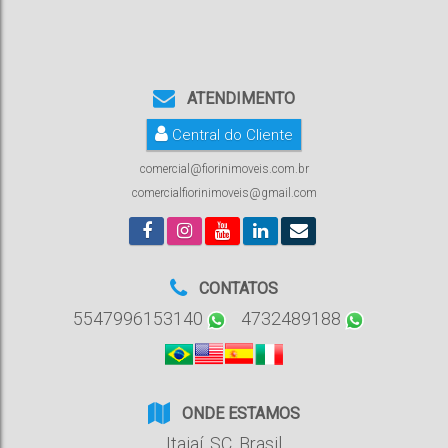
ATENDIMENTO
Central do Cliente
comercial@fiorinimoveis.com.br
comercialfiorinimoveis@gmail.com
CONTATOS
5547996153140
4732489188
ONDE ESTAMOS
Itajaí
,
SC
,
Brasil