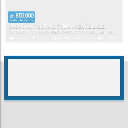
850.000
R$
Valor de Venda
CASA COM PISCINA E ÓTIMA AREA DE LAZER
CEP: 88303-401
,
Rua José Pereira Liberato
,
N°:
3170
,
São Judas
,
Itajaí
,
Santa Catarina
,
Brasil
2
1
86
.00
m²
1
111
.00
m²
Dormitório(s)
Banheiro(s)
Privativo:
Sala(s)
Total:
1
86
.00
m²
Vaga(s)
Útil: