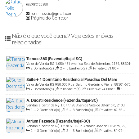
CRECI
23288
fiorinimoveis@gmail.com
Página do Corretor
Não é o que você queria? Veja estes imóveis
relacionados!
Terrace 360 (Fazenda/Itajaí-SC)
Valor de Venda
R$
1.056.451
Avenida Sete de Setembro, 2154, 88301-
2
Dormitório(s)
,
2 ~ 3
Banheiro(s)
,
Privativo:
71
.80
~
204, Fazenda, Itajaí, Santa Catarina, Brasil
80
.00
m²
,
1 ~ 2
Suíte(s)
,
Total:
72
.00
~ 80
.00
m²
,
1
Vaga(s)
,
Suíte + 1 Dormitório Residencial Paradiso Del Mare
Útil:
72
.00
~ 80
.00
m²
Valor de Venda
R$
950.000
Rua Galdino Gerônimo Vieira, 88301-676,
(Fazenda/Itajaí)
2
Dormitório(s)
,
2
Banheiro(s)
,
Privativo:
74
.00
m²
,
1
Fazenda, Itajaí, Santa Catarina, Brasil
Suíte(s)
,
Total:
90
.00
m²
,
1
Vaga(s)
,
Útil:
74
.00
m²
A. Ducati Residence (Fazenda/Itajaí-SC)
Vendas a partir de
R$
1.077.198
Avenida Sete de Setembro, 2103,
1 ~ 2
Dormitório(s)
,
2 ~ 3
Banheiro(s)
,
Privativo:
69
.62
~
88301-205, Fazenda, Itajaí, Santa Catarina, Brasil
85
.03
m²
,
1 ~ 2
Suíte(s)
,
Total:
69
.62
~ 85
.03
m²
,
1
Vaga(s)
,
Atrium Fazenda (Fazenda/Itajaí-SC)
Útil:
69
.62
~ 85
.03
m²
Vendas a partir de
R$
1.276.583
Rua Arnaldo José de Oliveira, 72,
2 ~ 3
Dormitório(s)
,
2 ~ 3
Banheiro(s)
,
Privativo:
81
.97
~
88302-300, Fazenda, Itajaí, Santa Catarina, Brasil
98
.10
m²
,
1 ~ 2
Suíte(s)
,
Total:
141
.48
~ 169
.32
m²
,
1 ~ 2