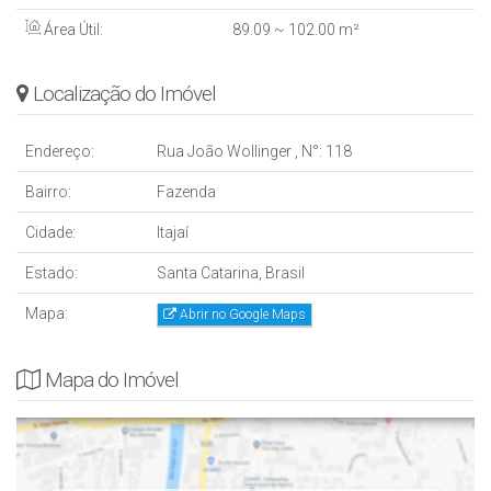
Área Útil:
89
.09
~ 102
.00
m²
Localização do Imóvel
Endereço:
Rua João Wollinger
,
N°:
118
Bairro:
Fazenda
Cidade:
Itajaí
Estado:
Santa Catarina, Brasil
Mapa:
Abrir no Google Maps
Mapa do Imóvel