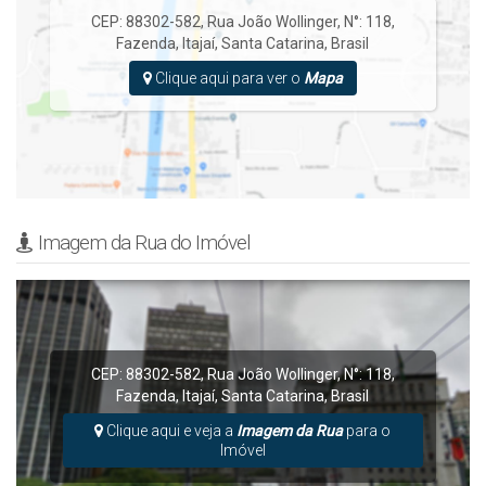
CEP: 88302-582
,
Rua João Wollinger
,
N°:
118
,
Fazenda
,
Itajaí
,
Santa Catarina
,
Brasil
Clique aqui para ver o
Mapa
Imagem da Rua do Imóvel
CEP: 88302-582
,
Rua João Wollinger
,
N°:
118
,
Fazenda
,
Itajaí
,
Santa Catarina
,
Brasil
Clique aqui e veja a
Imagem da Rua
para o
Imóvel