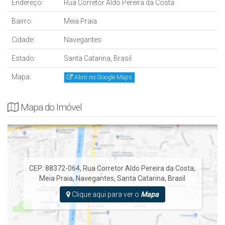
Endereço:
Rua Corretor Aldo Pereira da Costa
Bairro:
Meia Praia
Cidade:
Navegantes
Estado:
Santa Catarina, Brasil
Mapa:
Abrir no Google Maps
Mapa do Imóvel
CEP: 88372-064
,
Rua Corretor Aldo Pereira da Costa
,
Meia Praia
,
Navegantes
,
Santa Catarina
,
Brasil
Clique aqui para ver o
Mapa