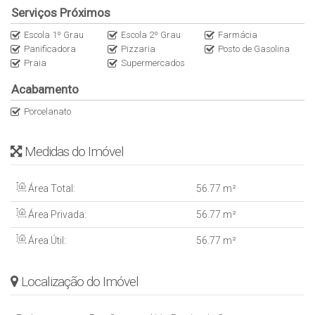
Serviços Próximos
Escola 1º Grau
Escola 2º Grau
Farmácia
Panificadora
Pizzaria
Posto de Gasolina
Praia
Supermercados
Acabamento
Porcelanato
Medidas do Imóvel
Área Total:
56
.77
m²
Área Privada:
56
.77
m²
Área Útil:
56
.77
m²
Localização do Imóvel