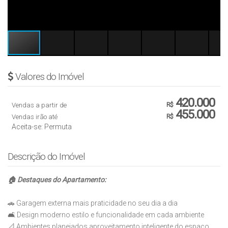
Valores do Imóvel
420.000
Vendas a partir de
R$
455.000
Vendas irão até
R$
Aceita-se: Permuta
Descrição do Imóvel
🏠 Destaques do Apartamento:
🚗 Garagem externa mais praticidade no seu dia a dia
🛋️ Design moderno estilo e funcionalidade em cada ambiente
📐 Ambientes planejados aproveitamento inteligente do espaço