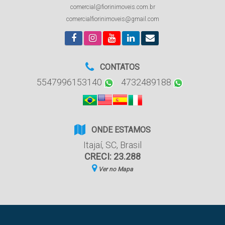
comercial@fiorinimoveis.com.br
comercialfiorinimoveis@gmail.com
CONTATOS
5547996153140
4732489188
ONDE ESTAMOS
Itajaí
,
SC
,
Brasil
CRECI: 23.288
Ver no Mapa