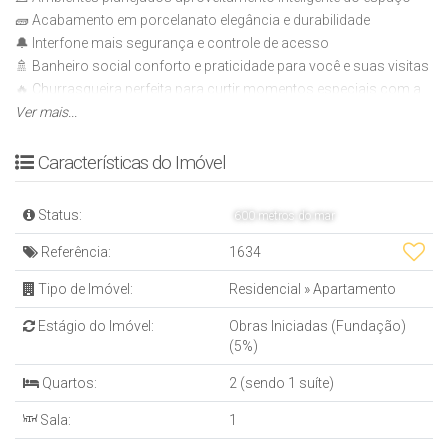
🧱 Acabamento em porcelanato elegância e durabilidade
🔔 Interfone mais segurança e controle de acesso
🚿 Banheiro social conforto e praticidade para você e suas visitas
🔥 Churrasqueira perfeita para curtir momentos especiais com a
família e amigos
Ver mais...
Características do Imóvel
Status:
600 metros do mar
Referência:
1634
Tipo de Imóvel:
Residencial
»
Apartamento
Estágio do Imóvel:
Obras Iniciadas (Fundação)
(5%)
Quartos:
2 (sendo 1 suíte)
Sala:
1