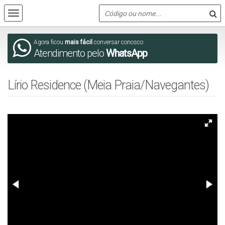
Agora ficou
mais fácil
conversar conosco
Atendimento pelo
WhatsApp
Lírio Residence (Meia Praia/Navegantes)