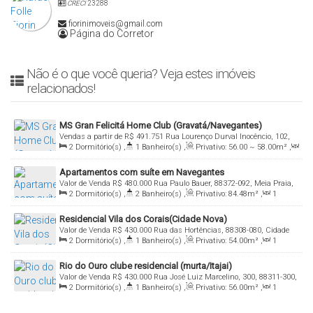
CRECI
23288
fiorinimoveis@gmail.com
Página do Corretor
Não é o que você queria? Veja estes imóveis
relacionados!
MS Gran Felicitá Home Club (Gravatá/Navegantes)
Vendas a partir de
R$
491.751
Rua Lourenço Durval Inocêncio, 102,
2
Dormitório(s)
,
1
Banheiro(s)
,
Privativo:
56
.00
~ 58
.00
m²
,
88372-806, Gravatá, Navegantes, Santa Catarina, Brasil
1
Sala(s)
,
Total:
56
.00
~ 58
.00
m²
,
1
Vaga(s)
,
Útil:
56
.00
~
Apartamentos com suíte em Navegantes
58
.00
m²
Valor de Venda
R$
480.000
Rua Paulo Bauer, 88372-092, Meia Praia,
2
Dormitório(s)
,
2
Banheiro(s)
,
Privativo:
84
.48
m²
,
1
Navegantes, Santa Catarina, Brasil
Sala(s)
,
1
Suíte(s)
,
1
Vaga(s)
,
Útil:
84
.48
m²
Residencial Vila dos Corais(Cidade Nova)
Valor de Venda
R$
430.000
Rua das Hortências, 88308-080, Cidade
2
Dormitório(s)
,
1
Banheiro(s)
,
Privativo:
54
.00
m²
,
1
Nova, Itajaí, Santa Catarina, Brasil
Sala(s)
,
Útil:
54
.00
m²
Rio do Ouro clube residencial (murta/Itajai)
Valor de Venda
R$
430.000
Rua José Luiz Marcelino, 300, 88311-300,
2
Dormitório(s)
,
1
Banheiro(s)
,
Privativo:
56
.00
m²
,
1
Murta, Itajaí, Santa Catarina, Brasil
Sala(s)
,
Total:
65
.00
~ 66
.00
m²
,
1
Vaga(s)
,
Útil:
56
.00
m²