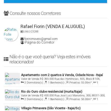
Consulte nossos Corretores
Rafael Fiorin (VENDA E ALUGUEL)
CRECI
23288
fiorinimoveis@gmail.com
Página do Corretor
Não é o que você queria? Veja estes imóveis
relacionados!
Apartamento com 2 quartos à Venda, Cidade Nova - Itajaí
Valor de Venda
R$
390.000
Rua das Hortências, 605, Bloco B 104,
2
Dormitório(s)
,
1
Banheiro(s)
,
Privativo:
55
.00
m²
,
1
88308-080, Cidade Nova, Itajaí, Santa Catarina, Brasil
Sala(s)
,
Total:
60
.00
m²
,
1
Vaga(s)
,
Útil:
55
.00
m²
Rio do Ouro clube residencial (murta/Itajai)
Valor de Venda
R$
430.000
Rua José Luiz Marcelino, 300, 88311-300,
2
Dormitório(s)
,
1
Banheiro(s)
,
Privativo:
56
.00
m²
,
1
Murta, Itajaí, Santa Catarina, Brasil
Sala(s)
,
Total:
65
.00
~ 66
.00
m²
,
1
Vaga(s)
,
Útil:
56
.00
m²
Villagio Primavera (São Vicente - Itajai/Sc)