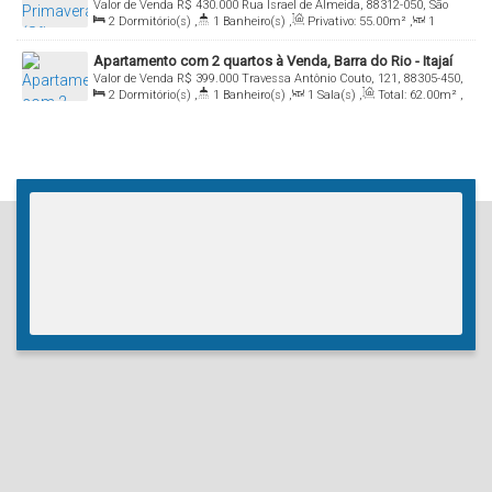
Valor de Venda
R$
430.000
Rua Israel de Almeida, 88312-050, São
2
Dormitório(s)
,
1
Banheiro(s)
,
Privativo:
55
.00
m²
,
1
Vicente, Itajaí, Santa Catarina, Brasil
Sala(s)
,
1
Vaga(s)
,
Útil:
55
.00
m²
Apartamento com 2 quartos à Venda, Barra do Rio - Itajaí
Valor de Venda
R$
399.000
Travessa Antônio Couto, 121, 88305-450,
2
Dormitório(s)
,
1
Banheiro(s)
,
1
Sala(s)
,
Total:
62
.00
m²
,
Barra do Rio, Itajaí, Santa Catarina, Brasil
1
Vaga(s)
,
Útil:
58
.00
m²