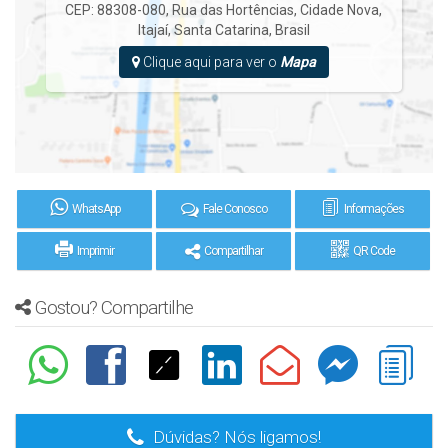
CEP: 88308-080
,
Rua das Hortências
,
Cidade Nova
,
Itajaí
,
Santa Catarina
,
Brasil
Clique aqui para ver o
Mapa
WhatsApp
Fale Conosco
Informações
Imprimir
Compartilhar
QR Code
Gostou? Compartilhe
Dúvidas? Nós ligamos!