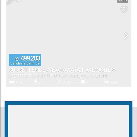
1155
1
56
.00
~
58
.00
m²
Vaga(s)
Útil:
499.203
R$
Vendas a partir de
SUNSET RESIDENCE (GRAVATÁ/NAVEGANTES)
CEP: 88372-510
,
Avenida Radial Ivo Silveira
,
N°:
613
,
Gravatá
,
Navegantes
,
Santa Catarina
,
Brasil
1 ~ 2
2
50
.99
~
1
50
.99
~
77
.32
m²
77
.32
m²
Dormitório(s)
Banheiro(s)
Privativo:
Suíte(s)
Total:
50
.99
~
77
.32
m²
Útil: