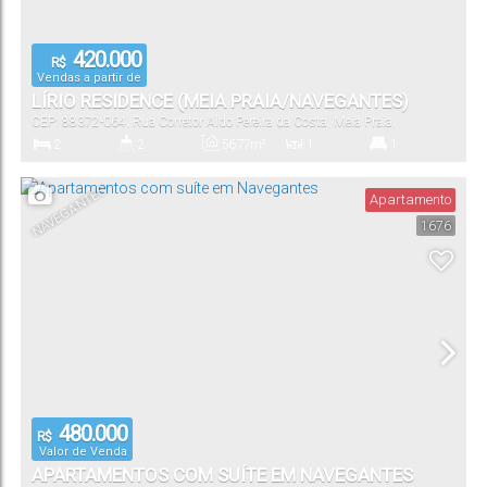
420.000
R$
Vendas a partir de
LÍRIO RESIDENCE (MEIA PRAIA/NAVEGANTES)
CEP: 88372-064
,
Rua Corretor Aldo Pereira da Costa
,
Meia Praia
,
Navegantes
,
Santa Catarina
,
Brasil
2
2
56
.77
m²
1
1
Dormitório(s)
Banheiro(s)
Privativo:
Sala(s)
Suíte(s)
NAVEGANTES
Apartamento
1676
56
.77
m²
1
56
.77
m²
Total:
Vaga(s)
Útil:
480.000
R$
Valor de Venda
APARTAMENTOS COM SUÍTE EM NAVEGANTES