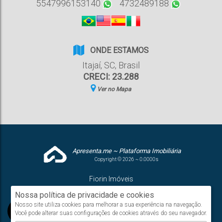
5547996153140
4732489188
ONDE ESTAMOS
Itajaí
,
SC
,
Brasil
CRECI: 23.288
Ver no Mapa
Apresenta.me ~ Plataforma Imobiliária
Copyright © 2026 ~ 0.0000s
Fiorin Imóveis
www.fiorinimoveis.com.br
Nossa política de privacidade e cookies
Nosso site utiliza cookies para melhorar a sua experiência na navegação.
Você pode alterar suas configurações de cookies através do seu navegador.