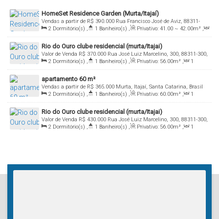
HomeSet Residence Garden (Murta/Itajaí)
Vendas a partir de
R$
390.000
Rua Francisco José de Aviz, 88311-
2
Dormitório(s)
,
1
Banheiro(s)
,
Privativo:
41
.00
~ 42
.00
m²
,
333, Murta, Itajaí, Santa Catarina, Brasil
1
Sala(s)
,
Total:
41
.00
~ 42
.00
m²
,
1
Vaga(s)
,
Útil:
41
.00
~
Rio do Ouro clube residencial (murta/Itajai)
42
.00
m²
Valor de Venda
R$
370.000
Rua José Luiz Marcelino, 300, 88311-300,
2
Dormitório(s)
,
1
Banheiro(s)
,
Privativo:
56
.00
m²
,
1
Murta, Itajaí, Santa Catarina, Brasil
Sala(s)
,
Total:
65
.00
~ 66
.00
m²
,
1
Vaga(s)
,
Útil:
56
.00
m²
apartamento 60 m²
Vendas a partir de
R$
365.000
Murta, Itajaí, Santa Catarina, Brasil
2
Dormitório(s)
,
1
Banheiro(s)
,
Privativo:
60
.00
m²
,
1
Sala(s)
,
Total:
72
.00
m²
,
1
Vaga(s)
,
Útil:
60
.00
m²
Rio do Ouro clube residencial (murta/Itajai)
Valor de Venda
R$
430.000
Rua José Luiz Marcelino, 300, 88311-300,
2
Dormitório(s)
,
1
Banheiro(s)
,
Privativo:
56
.00
m²
,
1
Murta, Itajaí, Santa Catarina, Brasil
Sala(s)
,
Total:
65
.00
~ 66
.00
m²
,
1
Vaga(s)
,
Útil:
56
.00
m²