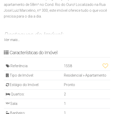
apartamento de 58m² no Cond. Rio do Ouro! Localizado na Rua
José Luiz Marcelino, nº 300, este imóvel oferece tudo o que você
precisa para o dia a dia.
Destaques do Imóvel:
Ver mais...
🛏️ 2 dormitórios bem distribuídos
🛋️ Sala ampla, perfeita para momentos de descanso e
Características do Imóvel
convivência
🚗 Vaga de garagem para 1 carro
📍 Localização privilegiada, próximo a comércios, serviços e com
Referência:
1558
fácil acesso às principais vias
Tipo de Imóvel:
Residencial
»
Apartamento
💫 A oportunidade perfeita para quem busca qualidade de vida em
Estágio do Imóvel:
Pronto
um condomínio seguro!
Quartos:
2
📞 Agende sua visita e conheça este incrível apartamento!
Sala:
1
Banheiro:
1