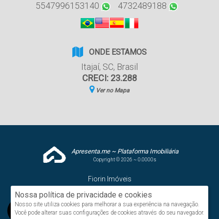
5547996153140
4732489188
ONDE ESTAMOS
Itajaí
,
SC
,
Brasil
CRECI: 23.288
Ver no Mapa
Apresenta.me ~ Plataforma Imobiliária
Copyright © 2026 ~ 0.0000s
Fiorin Imóveis
www.fiorinimoveis.com.br
Nossa política de privacidade e cookies
Nosso site utiliza cookies para melhorar a sua experiência na navegação.
Você pode alterar suas configurações de cookies através do seu navegador.