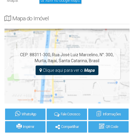
Mapa:
Abrir no Google Maps
Mapa do Imóvel
CEP: 88311-300
,
Rua José Luiz Marcelino
,
N°:
300
,
Murta
,
Itajaí
,
Santa Catarina
,
Brasil
Clique aqui para ver o
Mapa
WhatsApp
Fale Conosco
Informações
Imprimir
Compartilhar
QR Code