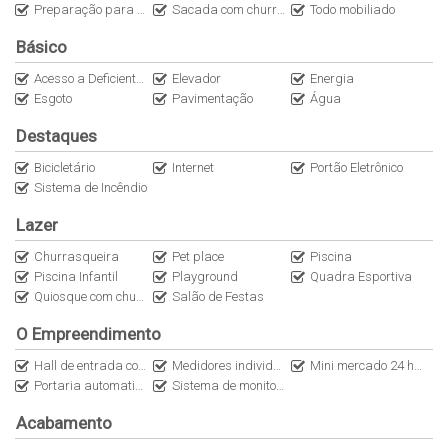
Preparação para split na sala e dormitórios
Sacada com churrasqueira a carvão
Todo mobiliado
Básico
Acesso a Deficientes
Elevador
Energia
Esgoto
Pavimentação
Água
Destaques
Bicicletário
Internet
Portão Eletrônico
Sistema de Incêndio
Lazer
Churrasqueira
Pet place
Piscina
Piscina Infantil
Playground
Quadra Esportiva
Quiosque com churrasqueira
Salão de Festas
O Empreendimento
Hall de entrada com pé direito duplo
Medidores individuais de água, luz e gás
Mini mercado 24 horas.
Portaria automatizada
Sistema de monitoramento por câmeras
Acabamento