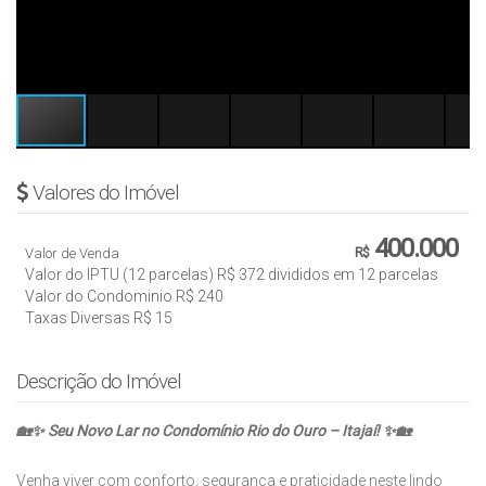
Valores do Imóvel
400.000
Valor de Venda
R$
Valor do IPTU (12 parcelas)
R$
372 divididos em 12 parcelas
Valor do Condominio
R$
240
Taxas Diversas
R$
15
Descrição do Imóvel
🏡✨ Seu Novo Lar no Condomínio Rio do Ouro – Itajaí! ✨🏡
Venha viver com conforto, segurança e praticidade neste lindo