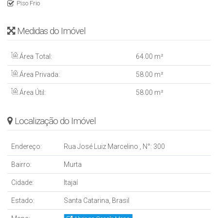
Piso Frio
Medidas do Imóvel
Área Total:
64
.00
m²
Área Privada:
58
.00
m²
Área Útil:
58
.00
m²
Localização do Imóvel
Endereço:
Rua José Luiz Marcelino
,
N°:
300
Bairro:
Murta
Cidade:
Itajaí
Estado:
Santa Catarina, Brasil