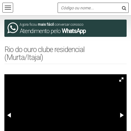
Agora ficou
mais fácil
conversar conosco
Atendimento pelo
WhatsApp
Rio do ouro clube residencial
(Murta/Itajaí)