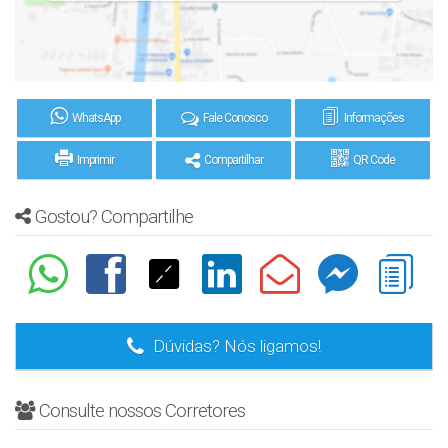
WhatsApp
Fale Conosco
Informações
Imprimir
Compartilhar
QR Code
Gostou? Compartilhe
Dúvidas? Nós ligamos!
Consulte nossos Corretores