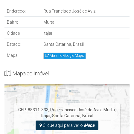
Endereço:
Rua Francisco José de Aviz
Bairro:
Murta
Cidade:
Itajaí
Estado:
Santa Catarina, Brasil
Mapa:
Abrir no Google Maps
Mapa do Imóvel
CEP: 88311-333
,
Rua Francisco José de Aviz
,
Murta
,
Itajaí
,
Santa Catarina
,
Brasil
Clique aqui para ver o
Mapa