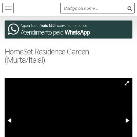
Agora ficou
mais fácil
conversar conosco
Atendimento pelo
WhatsApp
HomeSet Residence Garden
(Murta/Itajaí)