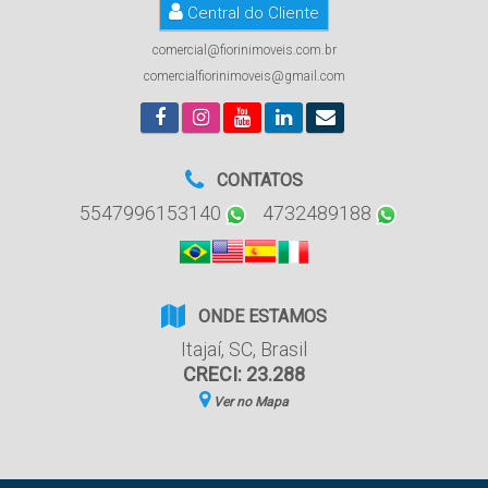
Central do Cliente
comercial@fiorinimoveis.com.br
comercialfiorinimoveis@gmail.com
CONTATOS
5547996153140
4732489188
ONDE ESTAMOS
Itajaí
,
SC
,
Brasil
CRECI: 23.288
Ver no Mapa