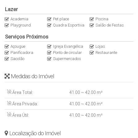
Lazer
Academia
Pet place
Piscina
Playground
Quadra Esportiva
Salão de Festas
Serviços Próximos
Açougue
Igreja Evangélica
Lojas
Panificadora
Ponto de circular
Restaurante
Sacolão
Supermercados
Medidas do Imóvel
Área Total:
41
.00
~ 42
.00
m²
Área Privada:
41
.00
~ 42
.00
m²
Área Útil:
41
.00
~ 42
.00
m²
Localização do Imóvel