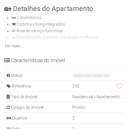
🏡 Detalhes do Apartamento
🛏️ 2 dormitórios
🍽️ Cozinha e living integrados
🧼 Área de serviço funcional
🧱 Revestimento completo nas áreas molhadas
🪟 Esquadrias de alumínio
Ver mais...
📶 Infraestrutura para telefone, internet e TV
💧 Medição individual de água, luz e gás
Características do Imóvel
🏢 Sobre o Empreendimento
Status:
Minha casa minha vida
🏗️ 4 blocos de 5 andares
Referência:
242
🛗 Com elevador
🏠 8 apartamentos por andar
Tipo de Imóvel:
Residencial
»
Apartamento
Estágio do Imóvel:
Pronto
🌿 Área de Lazer e Convivência
Quartos:
2
🏊 Piscina adulto e infantil
🎉 Salão de festas com churrasqueira
Sala:
1