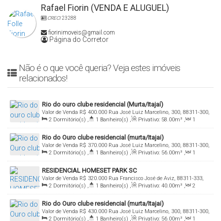
Rafael Fiorin (VENDA E ALUGUEL)
CRECI
23288
fiorinimoveis@gmail.com
Página do Corretor
Não é o que você queria? Veja estes imóveis
relacionados!
Rio do ouro clube residencial (Murta/Itajaí)
Valor de Venda
R$
400.000
Rua José Luiz Marcelino, 300, 88311-300,
2
Dormitório(s)
,
1
Banheiro(s)
,
Privativo:
58
.00
m²
,
1
Murta, Itajaí, Santa Catarina, Brasil
Sala(s)
,
Total:
64
.00
m²
,
1
Vaga(s)
,
Útil:
58
.00
m²
Rio do Ouro clube residencial (murta/Itajai)
Valor de Venda
R$
370.000
Rua José Luiz Marcelino, 300, 88311-300,
2
Dormitório(s)
,
1
Banheiro(s)
,
Privativo:
56
.00
m²
,
1
Murta, Itajaí, Santa Catarina, Brasil
Sala(s)
,
Total:
65
.00
~ 66
.00
m²
,
1
Vaga(s)
,
Útil:
56
.00
m²
RESIDENCIAL HOMESET PARK SC
Valor de Venda
R$
320.000
Rua Francisco José de Aviz, 88311-333,
2
Dormitório(s)
,
1
Banheiro(s)
,
Privativo:
40
.00
m²
,
2
Murta, Itajaí, Santa Catarina, Brasil
Sala(s)
,
1
Vaga(s)
,
Útil:
40
.00
m²
Rio do Ouro clube residencial (murta/Itajai)
Valor de Venda
R$
430.000
Rua José Luiz Marcelino, 300, 88311-300,
2
Dormitório(s)
,
1
Banheiro(s)
,
Privativo:
56
.00
m²
,
1
Murta, Itajaí, Santa Catarina, Brasil