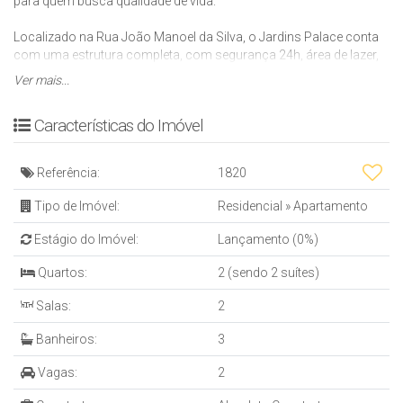
para quem busca qualidade de vida.
Localizado na Rua João Manoel da Silva, o Jardins Palace conta
com uma estrutura completa, com segurança 24h, área de lazer,
salão de festas e muito mais.
Ver mais...
Não perca essa oportunidade única de viver em um dos melhores
Características do Imóvel
bairros de Itajaí. Entre em contato conosco e agende já uma visita!
Referência:
1820
Tipo de Imóvel:
Residencial
»
Apartamento
Estágio do Imóvel:
Lançamento (0%)
Quartos:
2 (sendo 2 suítes)
Salas:
2
Banheiros:
3
Vagas:
2