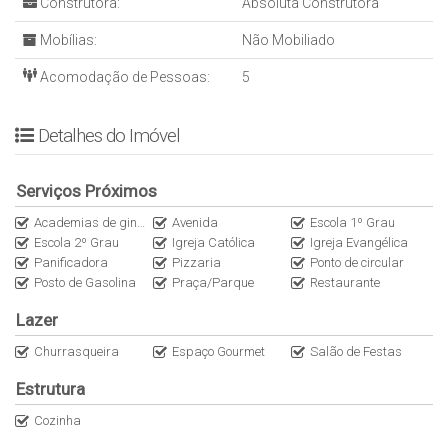
Construtora:
Absoluta Construtora
Mobílias:
Não Mobiliado
Acomodação de Pessoas:
5
Detalhes do Imóvel
Serviços Próximos
Academias de ginástica
Avenida
Escola 1º Grau
Escola 2º Grau
Igreja Católica
Igreja Evangélica
Panificadora
Pizzaria
Ponto de circular
Posto de Gasolina
Praça/Parque
Restaurante
Lazer
Churrasqueira
Espaço Gourmet
Salão de Festas
Estrutura
Cozinha