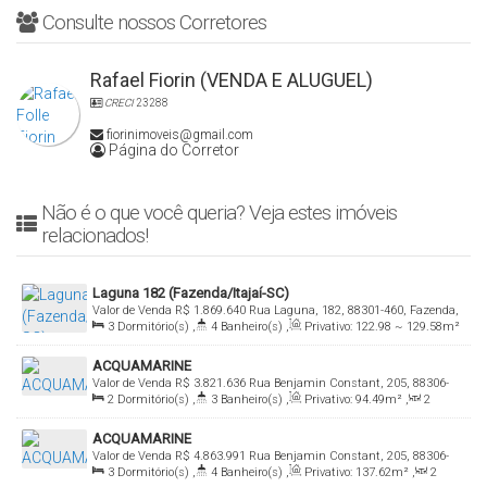
Consulte nossos Corretores
Rafael Fiorin (VENDA E ALUGUEL)
CRECI
23288
fiorinimoveis@gmail.com
Página do Corretor
Não é o que você queria? Veja estes imóveis
relacionados!
Laguna 182 (Fazenda/Itajaí-SC)
Valor de Venda
R$
1.869.640
Rua Laguna, 182, 88301-460, Fazenda,
3
Dormitório(s)
,
4
Banheiro(s)
,
Privativo:
122
.98
~ 129
.58
m²
Itajaí, Santa Catarina, Brasil
,
3
Suíte(s)
,
Total:
122
.98
~ 124
.36
m²
,
2
Vaga(s)
,
Útil:
ACQUAMARINE
122
.98
~ 124
.39
m²
Valor de Venda
R$
3.821.636
Rua Benjamin Constant, 205, 88306-
2
Dormitório(s)
,
3
Banheiro(s)
,
Privativo:
94
.49
m²
,
2
500, Cabeçudas, Itajaí, Santa Catarina, Brasil
Sala(s)
,
2
Suíte(s)
,
2
Vaga(s)
,
190m
Distância do Mar
,
Útil:
ACQUAMARINE
94
.49
m²
Valor de Venda
R$
4.863.991
Rua Benjamin Constant, 205, 88306-
3
Dormitório(s)
,
4
Banheiro(s)
,
Privativo:
137
.62
m²
,
2
500, Cabeçudas, Itajaí, Santa Catarina, Brasil