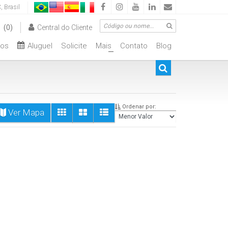
C
,
Brasil
(0)
Central do Cliente
tos
Aluguel
Solicite
Mais
Contato
Blog
00.000
De R$500.000 Até R$1.000.000
+
Ordenar por:
Ver Mapa