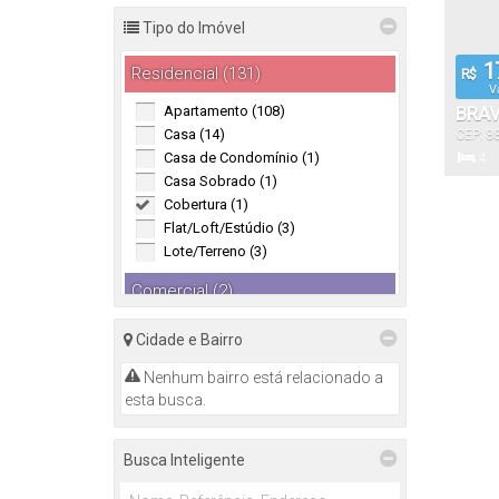
Tipo do Imóvel
17
Residencial (131)
R$
V
Apartamento (108)
BRAV
Casa (14)
CEP: 8
ITAJ
N°:
11
Casa de Condomínio (1)
4
Casa Sobrado (1)
Dormitór
Cobertura (1)
Flat/Loft/Estúdio (3)
Lote/Terreno (3)
5
Vaga(s)
Comercial (2)
Terreno (2)
Cidade e Bairro
Nenhum bairro está relacionado a
esta busca.
Busca Inteligente