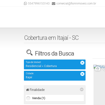
5547996153140
comercial@fiorinimoveis.com.br
Cobertura em Itajaí - SC
Filtros da Busca
Tipo de Imóvel:
Residencial » Cobertura
Cidade:
Itajaí
Finalidade
Venda (1)