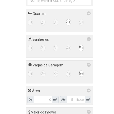
Quartos
1+
2+
3+
4+
5+
Banheiros
1+
2+
3+
4+
5+
Vagas de Garagem
1+
2+
3+
4+
5+
Área
De
m²
Até
m²
Valor do Imóvel