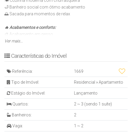
🍽️ Cozinha moderna com churrasqueira
🛁 Banheiro social com ótimo acabamento
🌅 Sacada para momentos de relax
🔥 Acabamentos e conforto:
🎨 Acabamento em gesso
🏠 Piso vinílico
Ver mais...
🧼 Porcelanato
❄️ Espera para split
Características do Imóvel
🌡️ Aquecimento a gás e infraestrutura para água quente
Referência:
1669
💡 Facilidades e segurança:
📞 Interfone
Tipo de Imóvel:
Residencial
»
Apartamento
🧯 Gás individual
Estágio do Imóvel:
Lançamento
💧 Hidrômetro individual
Quartos:
2 ~ 3 (sendo 1 suíte)
Tudo isso para oferecer mais conforto, praticidade e qualidade de
Banheiros:
2
vida pra você e sua família! 🥰
Entre em contato e venha conhecer! 📲
Vaga:
1 ~ 2