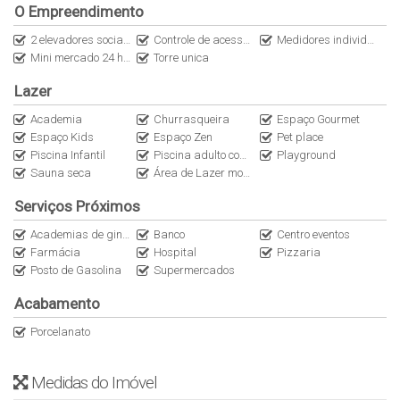
O Empreendimento
2 elevadores sociais
Controle de acesso por biometria e senha
Medidores individuais de água, luz e gás
Mini mercado 24 horas.
Torre unica
Lazer
Academia
Churrasqueira
Espaço Gourmet
Espaço Kids
Espaço Zen
Pet place
Piscina Infantil
Piscina adulto com borda infinita
Playground
Sauna seca
Área de Lazer mobiliada, decorada e equipada
Serviços Próximos
Academias de ginástica
Banco
Centro eventos
Farmácia
Hospital
Pizzaria
Posto de Gasolina
Supermercados
Acabamento
Porcelanato
Medidas do Imóvel