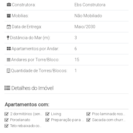
Construtora:
Ebs Construtora
Mobílias:
Não Mobiliado
Data de Entrega:
Maio/2030
Distância do Mar (m):
3
Apartamentos por Andar:
6
Andares por Torre/Bloco:
15
Quantidade de Torres/Blocos:
1
Detalhes do Imóvel
Apartamentos com:
2 dormitórios (sendo 1 suite)
Living
Piso laminado nos dormitórios
Porcelanato
Preparação para split na sala e dormitórios
Sacada com churrasqueira a carvão
Teto rebaixado com gesso