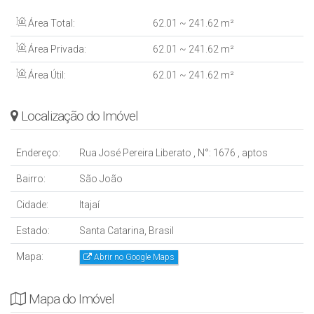
Área Total:
62
.01
~ 241
.62
m²
Área Privada:
62
.01
~ 241
.62
m²
Área Útil:
62
.01
~ 241
.62
m²
Localização do Imóvel
Endereço:
Rua José Pereira Liberato
,
N°:
1676
,
aptos
Bairro:
São João
Cidade:
Itajaí
Estado:
Santa Catarina, Brasil
Mapa:
Abrir no Google Maps
Mapa do Imóvel