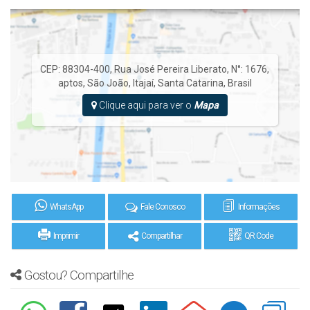
CEP: 88304-400
,
Rua José Pereira Liberato
,
N°:
1676
,
aptos
,
São João
,
Itajaí
,
Santa Catarina
,
Brasil
Clique aqui para ver o
Mapa
WhatsApp
Fale Conosco
Informações
Imprimir
Compartilhar
QR Code
Gostou? Compartilhe