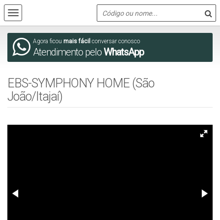
Agora ficou
mais fácil
conversar conosco
Atendimento pelo
WhatsApp
EBS-SYMPHONY HOME (São
João/Itajaí)