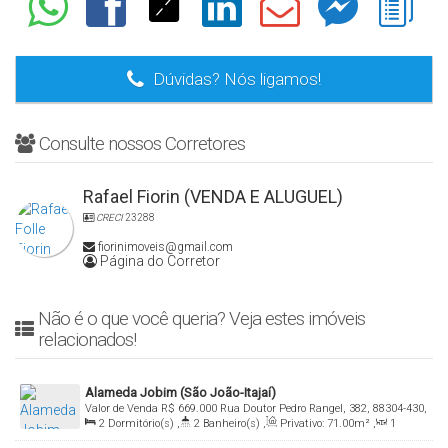
Dúvidas? Nós ligamos!
Consulte nossos Corretores
Rafael Fiorin (VENDA E ALUGUEL)
CRECI
23288
fiorinimoveis@gmail.com
Página do Corretor
Não é o que você queria? Veja estes imóveis
relacionados!
Alameda Jobim (São João-Itajaí)
Valor de Venda
R$
669.000
Rua Doutor Pedro Rangel, 382, 88304-430,
2
Dormitório(s)
,
2
Banheiro(s)
,
Privativo:
71
.00
m²
,
1
São João, Itajaí, Santa Catarina, Brasil
Sala(s)
,
1
Suíte(s)
,
Total:
71
.00
m²
,
1
Vaga(s)
,
Útil: