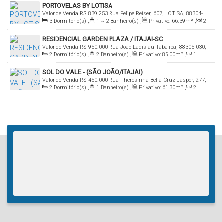
PORTOVELAS BY LOTISA
71
.00
m²
Valor de Venda
R$
839.253
Rua Felipe Reiser, 607, LOTISA, 88304-
3
Dormitório(s)
,
1 ~ 2
Banheiro(s)
,
Privativo:
66
.39
m²
,
2
360, São João, Itajaí, Santa Catarina, Brasil
Sala(s)
,
1
Suíte(s)
,
Total:
66
.39
m²
,
1 ~ 2
Vaga(s)
,
2m
RESIDENCIAL GARDEN PLAZA / ITAJAI-SC
Distância do Mar
,
Útil:
66
.39
m²
Valor de Venda
R$
950.000
Rua João Ladislau Tabalipa, 88305-030,
2
Dormitório(s)
,
2
Banheiro(s)
,
Privativo:
85
.00
m²
,
1
São João, Itajaí, Santa Catarina, Brasil
Sala(s)
,
1
Suíte(s)
,
Total:
85
.00
m²
,
Útil:
85
.00
m²
SOL DO VALE - (SÃO JOÃO/ITAJAI)
Valor de Venda
R$
450.000
Rua Theresinha Bella Cruz Jasper, 277,
2
Dormitório(s)
,
1
Banheiro(s)
,
Privativo:
61
.30
m²
,
2
88304-333, São João, Itajaí, Santa Catarina, Brasil
Sala(s)
,
1
Vaga(s)
,
Útil:
61
.30
m²
,
Terreno:
2713
.50
m²
,
Fundos:
47
.29
m
,
Frente:
57
.38
m