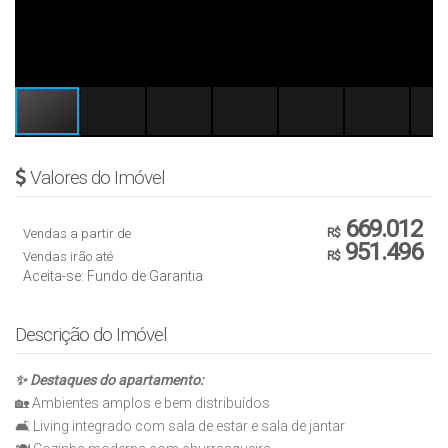
Valores do Imóvel
669.012
Vendas a partir de
R$
951.496
Vendas irão até
R$
Aceita-se: Fundo de Garantia
Descrição do Imóvel
✨ Destaques do apartamento:
🏡 Ambientes amplos e bem distribuídos
🛋️ Living integrado com sala de estar e sala de jantar