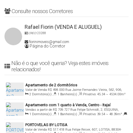
Consulte nossos Corretores
Rafael Fiorin (VENDA E ALUGUEL)
CRECI
23288
fiorinimoveis@gmail.com
Página do Corretor
Não é o que você queria? Veja estes imóveis
relacionados!
Apartamento de 2 dormitórios
Valor de Venda
R$
498.000
Rua Jaime Fernandes Vieira, 562, 906,
2
Dormitório(s)
,
1
Banheiro(s)
,
Privativo:
45
.34
~ 4534
.00
m²
88310-693, Cordeiros, Itajaí, Santa Catarina, Brasil
,
1
Sala(s)
,
Total:
66
.97
m²
,
1
Vaga(s)
,
Útil:
45
.34
m²
Apartamento com 1 quarto à Venda, Centro - Itajaí
Vendas a partir de
R$
709.727
Rua Felipe Schmidt, 2, ESQUINA,
1
Dormitório(s)
,
1
Banheiro(s)
,
Privativo:
39
.54
~ 48
.39
m²
,
88301-040, Centro, Itajaí, Santa Catarina, Brasil
1
Suíte(s)
,
Total:
69
.66
~ 85
.92
m²
,
1m
Distância do Mar
,
Útil:
PORTOVELAS BY LOTISA
39
.54
~ 48
.39
m²
Valor de Venda
R$
517.418
Rua Felipe Reiser, 607, LOTISA, 88304-