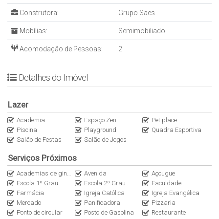
Acabamento Premium:
Piso em porcelanato nas áreas
Construtora:
Grupo Saes
sociais, vinílico nos dormitórios, teto em gesso rebaixado e
infraestrutura completa para climatização (Air Split) e água
Mobílias:
Semimobiliado
quente.
O EMPREENDIMENTO & ÁREA DE LAZER
Acomodação de Pessoas:
2
Uma verdadeira extensão da sua casa. O Cityzen oferece uma
infraestrutura de lazer completa, equipada, decorada e
Detalhes do Imóvel
climatizada, para que você desfrute de dias inesquecíveis sem
precisar sair de casa:
Lazer
Piscina Adulto e Infantil:
Deck molhado para relaxar nos dias
ensolarados.
Academia
Espaço Zen
Pet place
Salão de Festas Gourmet:
Design sofisticado para
Piscina
Playground
Quadra Esportiva
Salão de Festas
Salão de Jogos
celebrações memoráveis.
Espaço Fitness / Academia:
Equipamentos modernos para
Serviços Próximos
manter a saúde em dia.
Academias de ginástica
Avenida
Açougue
Espaço Zen / Rooftop:
Áreas dedicadas à descompressão e
Escola 1º Grau
Escola 2º Grau
Faculdade
ao bem-estar, com uma vista deslumbrante da cidade.
Farmácia
Igreja Católica
Igreja Evangélica
Brinquedoteca / Playground:
Diversão garantida e segura para
Mercado
Panificadora
Pizzaria
os pequenos.
Ponto de circular
Posto de Gasolina
Restaurante