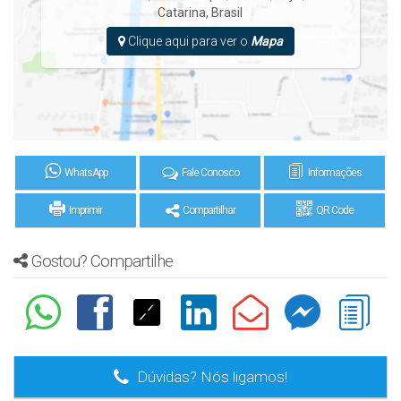
Catarina
,
Brasil
Clique aqui para ver o
Mapa
WhatsApp
Fale Conosco
Informações
Imprimir
Compartilhar
QR Code
Gostou? Compartilhe
Dúvidas? Nós ligamos!