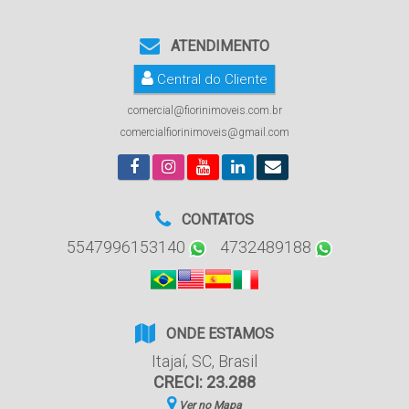
ATENDIMENTO
Central do Cliente
comercial@fiorinimoveis.com.br
comercialfiorinimoveis@gmail.com
CONTATOS
5547996153140
4732489188
ONDE ESTAMOS
Itajaí
,
SC
,
Brasil
CRECI: 23.288
Ver no Mapa