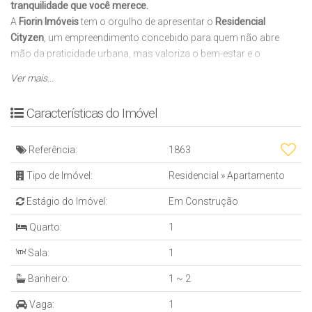
tranquilidade que você merece.
A
Fiorin Imóveis
tem o orgulho de apresentar o
Residencial
Cityzen
, um empreendimento concebido para quem não abre
mão da praticidade urbana, mas valoriza o bem-estar e o
equilíbrio no dia a dia. Localizado em uma das regiões mais
Ver mais...
promissoras e estratégicas de Itajaí/SC, o Cityzen redefine o
conceito de morar bem, unindo arquitetura contemporânea,
Características do Imóvel
inteligência espacial e alto padrão de acabamento.
O APARTAMENTO
Referência:
1863
Planejado para otimizar cada metro quadrado com elegância e
conforto térmico/acústico:
Tipo de Imóvel:
Residencial
»
Apartamento
Plantas Inteligentes:
Ambientes integrados que privilegiam a
Estágio do Imóvel:
Em Construção
iluminação natural e a ventilação cruzada.
Living Integrado:
Sala de estar e jantar em harmonia com a
Quarto:
1
cozinha, ideal para receber amigos e familiares.
Sacada com Churrasqueira a Carvão:
O espaço perfeito para
Sala:
1
os seus momentos de lazer e contemplação.
Banheiro:
1 ~ 2
Suíte(s) Aconchegante(s):
Dormitórios com excelente
dimensionamento, pensados para o seu descanso absoluto.
Vaga:
1