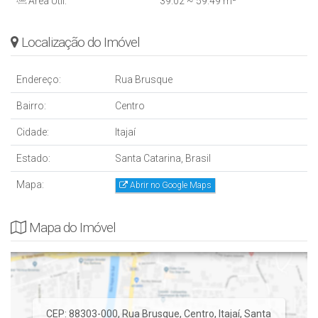
Área Útil:
39
.02
~ 59
.49
m²
Localização do Imóvel
Endereço:
Rua Brusque
Bairro:
Centro
Cidade:
Itajaí
Estado:
Santa Catarina, Brasil
Mapa:
Abrir no Google Maps
Mapa do Imóvel
CEP: 88303-000
,
Rua Brusque
,
Centro
,
Itajaí
,
Santa