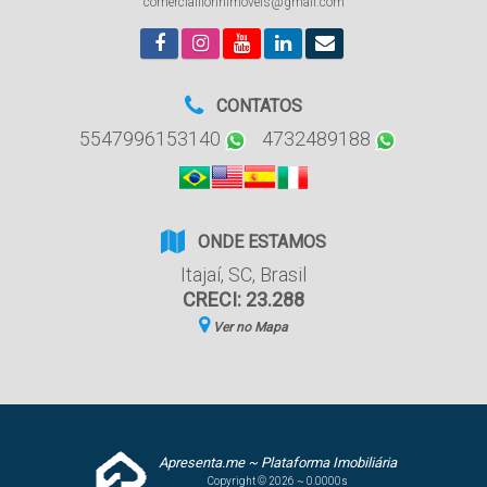
comercialfiorinimoveis@gmail.com
CONTATOS
5547996153140
4732489188
ONDE ESTAMOS
Itajaí
,
SC
,
Brasil
CRECI: 23.288
Ver no Mapa
Apresenta.me ~ Plataforma Imobiliária
Copyright © 2026 ~ 0.0000s