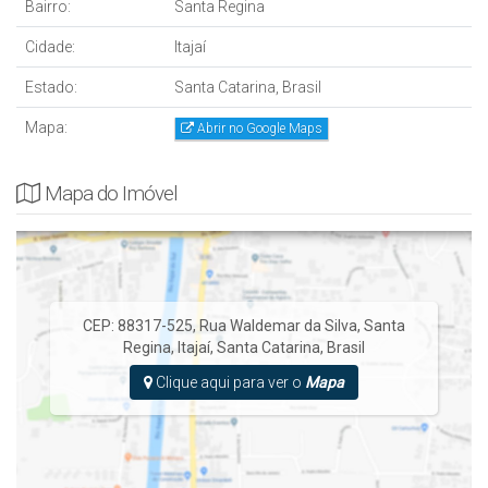
Bairro:
Santa Regina
Cidade:
Itajaí
Estado:
Santa Catarina, Brasil
Mapa:
Abrir no Google Maps
Mapa do Imóvel
CEP: 88317-525
,
Rua Waldemar da Silva
,
Santa
Regina
,
Itajaí
,
Santa Catarina
,
Brasil
Clique aqui para ver o
Mapa