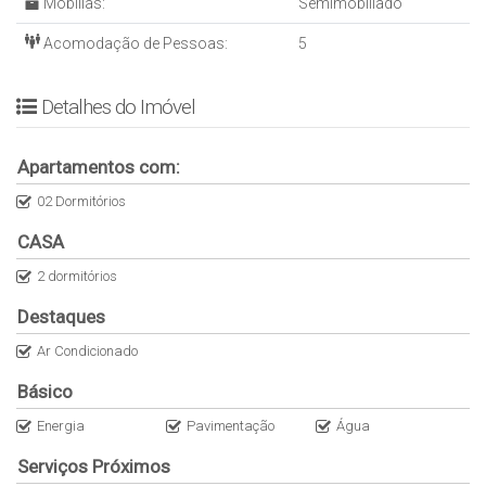
Mobílias:
Semimobiliado
oportunidade de investimento!
Acomodação de Pessoas:
5
Para maiores informações e agendamentos de visitas,
entre em contato direto com o corretor responsável:
Detalhes do Imóvel
Apartamentos com:
02 Dormitórios
CASA
2 dormitórios
Destaques
Ar Condicionado
Básico
Energia
Pavimentação
Água
Serviços Próximos