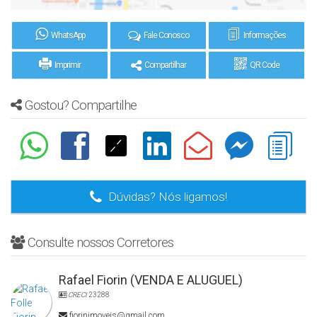
WhatsApp
Fale Conosco
Informações
Imprimir
Compartilhar
QR Code
Gostou? Compartilhe
Dúvidas? Nós ligamos!
Consulte nossos Corretores
Rafael Fiorin (VENDA E ALUGUEL)
CRECI
23288
fiorinimoveis@gmail.com