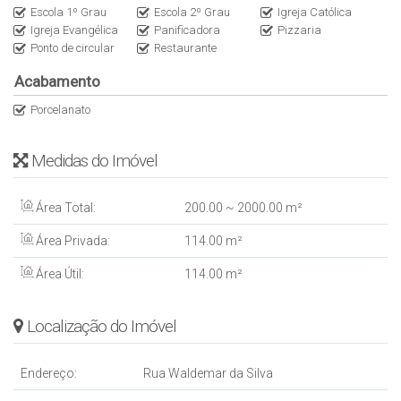
Escola 1º Grau
Escola 2º Grau
Igreja Católica
Igreja Evangélica
Panificadora
Pizzaria
Ponto de circular
Restaurante
Acabamento
Porcelanato
Medidas do Imóvel
Área Total:
200
.00
~ 2000
.00
m²
Área Privada:
114
.00
m²
Área Útil:
114
.00
m²
Localização do Imóvel
Endereço:
Rua Waldemar da Silva