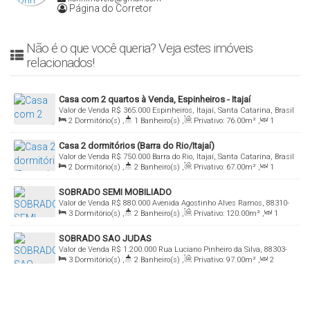
Página do Corretor
Não é o que você queria? Veja estes imóveis
relacionados!
Casa com 2 quartos à Venda, Espinheiros - Itajaí
Valor de Venda
R$
365.000
Espinheiros, Itajaí, Santa Catarina, Brasil
2
Dormitório(s)
,
1
Banheiro(s)
,
Privativo:
76
.00
m²
,
1
Sala(s)
,
Total:
76
.20
m²
,
1
Vaga(s)
,
Útil:
76
.00
m²
Casa 2 dormitórios (Barra do Rio/Itajaí)
Valor de Venda
R$
750.000
Barra do Rio, Itajaí, Santa Catarina, Brasil
2
Dormitório(s)
,
2
Banheiro(s)
,
Privativo:
67
.00
m²
,
1
Sala(s)
,
1
Suíte(s)
,
Total:
120
.00
m²
,
2
Vaga(s)
,
Útil:
SOBRADO SEMI MOBILIADO
67
.00
m²
,
Terreno:
147
.00
m²
,
Fundos:
11
.00
m
,
Frente:
Valor de Venda
R$
880.000
Avenida Agostinho Alves Ramos, 88310-
12
.00
m
3
Dormitório(s)
,
2
Banheiro(s)
,
Privativo:
120
.00
m²
,
1
002, Cordeiros, Itajaí, Santa Catarina, Brasil
Sala(s)
,
1
Suíte(s)
,
Total:
120
.00
m²
,
2
Vaga(s)
,
Útil:
SOBRADO SAO JUDAS
120
.00
m²
Valor de Venda
R$
1.200.000
Rua Luciano Pinheiro da Silva, 88303-
3
Dormitório(s)
,
2
Banheiro(s)
,
Privativo:
97
.00
m²
,
2
450, São Judas, Itajaí, Santa Catarina, Brasil
Sala(s)
,
1
Suíte(s)
,
Total:
121
.00
m²
,
1
Vaga(s)
,
Útil:
97
.00
m²