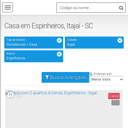
Casa em Espinheiros, Itajaí - SC
Tipo de Imóvel:
Cidade:
Residencial » Casa
Itajaí
Bairro:
Espinheiros
Ordenar por:
Busca Avançada
Casa
379