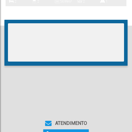
2
2
56
.99
m²
2
1
Dormitório(s)
Banheiro(s)
Privativo:
Sala(s)
Suíte(s)
1
56
.99
m²
Vaga(s)
Útil:
ATENDIMENTO