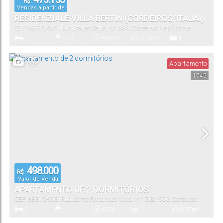
R$
Vendas a partir de
RESIDENZIALE VILLA BERTIN (CORDEIROS/ITAJAÍ)
CEP: 88310-631
,
Rua Eredes Serpa
,
N°:
884
,
Cordeiros
,
Itajaí
,
Santa
Catarina
,
Brasil
2
1 ~ 2
59
.03
~
91
.35
~
1
63
.84
m²
97
.74
m²
Dormitório(s)
Banheiro(s)
Privativo:
Total:
Vaga(s)
Apartamento
1745
59
.03
~
63
.84
m²
Útil:
498.000
R$
Valor de Venda
APARTAMENTO DE 2 DORMITÓRIOS
CEP: 88310-693
,
Rua Jaime Fernandes Vieira
,
N°:
562
,
906
,
Cordeiros
,
Itajaí
,
Santa Catarina
,
Brasil
2
1
45
.34
~
1
66
.97
m²
4534
.00
m²
Dormitório(s)
Banheiro(s)
Privativo:
Sala(s)
Total: