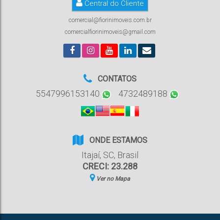
Central do Cliente
comercial@fiorinimoveis.com.br
comercialfiorinimoveis@gmail.com
CONTATOS
5547996153140
4732489188
ONDE ESTAMOS
Itajaí
,
SC
,
Brasil
CRECI: 23.288
Ver no Mapa