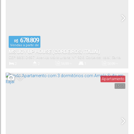
678.809
R$
Vendas a partir de
MS JOY UP HOUSE (CORDEIROS/ITAJAÍ)
CEP: 88310-697
,
Avenida Mário Uriarte
,
N°:
926
,
Cordeiros
,
Itajaí
,
Santa
Catarina
,
Brasil
2
2
56
.99
~
1
56
.99
~
58
.66
m²
58
.66
m²
Dormitório(s)
Banheiro(s)
Privativo:
Suíte(s)
Total:
Apartamento
1507
1
56
.99
~
58
.66
m²
Vaga(s)
Útil: