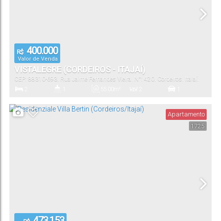
400.000
R$
Valor de Venda
VISTALEGRE (CORDEIROS - ITAJAÍ)
CEP: 88310-693
,
Rua Jaime Fernandes Vieira
,
N°:
420
,
Cordeiros
,
Itajaí
,
Santa Catarina
,
Brasil
2
1
55
.00
m²
2
1
Dormitório(s)
Banheiro(s)
Privativo:
Sala(s)
Vaga(s)
Apartamento
1725
55
.00
m²
Útil:
473.153