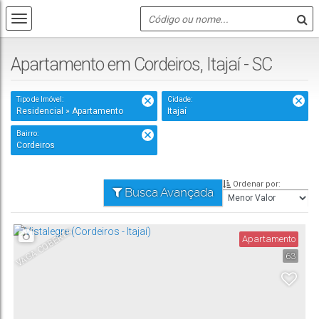
Apartamento em Cordeiros, Itajaí - SC
Tipo de Imóvel:
Cidade:
Residencial » Apartamento
Itajaí
Bairro:
Cordeiros
Ordenar por:
Busca Avançada
VAGA COBERTA.
Apartamento
63