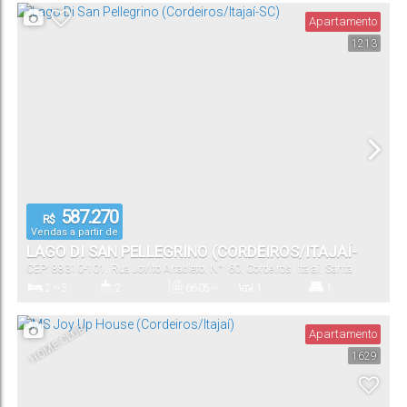
Apartamento
1213
1
45
.34
m²
Vaga(s)
Útil:
587.270
R$
Vendas a partir de
LAGO DI SAN PELLEGRINO (CORDEIROS/ITAJAÍ-
CEP: 88310-101
,
Rua Jovito Anacleto
,
N°:
60
,
Cordeiros
,
Itajaí
,
Santa
SC)
Catarina
,
Brasil
2 ~ 3
2
66
.05
~
1
1
77
.93
m²
Dormitório(s)
Banheiro(s)
Privativo:
Sala(s)
Suíte(s)
HOME CLUB
Apartamento
1629
84
.52
~
1
66
.05
~
99
.52
m²
77
.93
m²
Total:
Vaga(s)
Útil: